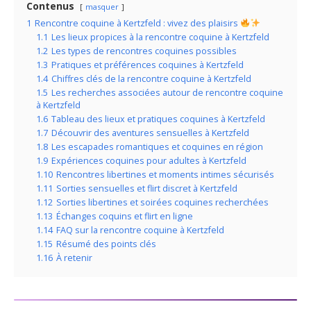
Contenus
masquer
1
Rencontre coquine à Kertzfeld : vivez des plaisirs
1.1
Les lieux propices à la rencontre coquine à Kertzfeld
1.2
Les types de rencontres coquines possibles
1.3
Pratiques et préférences coquines à Kertzfeld
1.4
Chiffres clés de la rencontre coquine à Kertzfeld
1.5
Les recherches associées autour de rencontre coquine
à Kertzfeld
1.6
Tableau des lieux et pratiques coquines à Kertzfeld
1.7
Découvrir des aventures sensuelles à Kertzfeld
1.8
Les escapades romantiques et coquines en région
1.9
Expériences coquines pour adultes à Kertzfeld
1.10
Rencontres libertines et moments intimes sécurisés
1.11
Sorties sensuelles et flirt discret à Kertzfeld
1.12
Sorties libertines et soirées coquines recherchées
1.13
Échanges coquins et flirt en ligne
1.14
FAQ sur la rencontre coquine à Kertzfeld
1.15
Résumé des points clés
1.16
À retenir